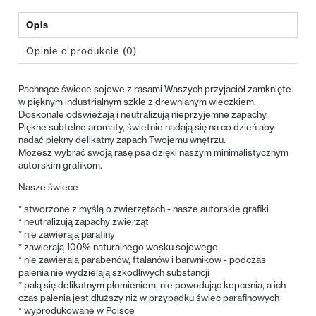
Opis
Opinie o produkcie (0)
Pachnące świece sojowe z rasami Waszych przyjaciół zamknięte
w pięknym industrialnym szkle z drewnianym wieczkiem.
Doskonale odświeżają i neutralizują nieprzyjemne zapachy.
Piękne subtelne aromaty, świetnie nadają się na co dzień aby
nadać piękny delikatny zapach Twojemu wnętrzu.
Możesz wybrać swoją rasę psa dzięki naszym minimalistycznym
autorskim grafikom.
Nasze świece
* stworzone z myślą o zwierzętach - nasze autorskie grafiki
* neutralizują zapachy zwierząt
* nie zawierają parafiny
* zawierają 100% naturalnego wosku sojowego
* nie zawierają parabenów, ftalanów i barwników - podczas
palenia nie wydzielają szkodliwych substancji
* palą się delikatnym płomieniem, nie powodując kopcenia, a ich
czas palenia jest dłuższy niż w przypadku świec parafinowych
* wyprodukowane w Polsce