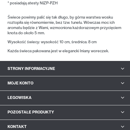
* posiadają atesty NIZP-PZH
Świece powinny palić się tak długo, by górna warstwa wosku
roztopiła się równomiernie, bez tzw. tunelu. Wówczas moc ich
aromatu będzie z Wami, wzmocniona każdorazowym przycięciem
knota do około 5 mm.
Wysokość świecy: wysokość 10 cm, średnica: 8 cm
Każda świeca pakowana jest w elegancki lniany woreczek.
STRONY INFORMACYJNE
MOJE KONTO
LEGOWISKA
POZOSTAŁE PRODUKTY
KONTAKT