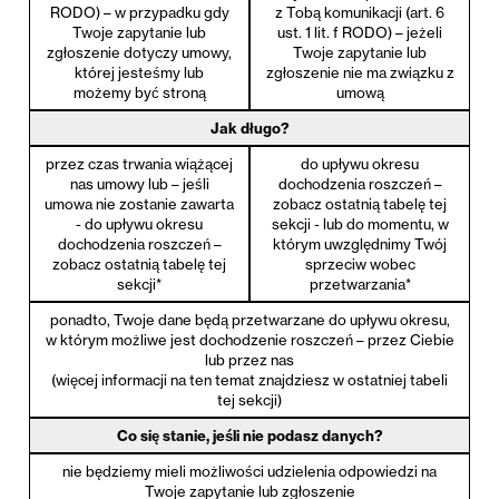
RODO) – w przypadku gdy
z Tobą komunikacji (art. 6
Twoje zapytanie lub
ust. 1 lit. f RODO) – jeżeli
zgłoszenie dotyczy umowy,
Twoje zapytanie lub
której jesteśmy lub
zgłoszenie nie ma związku z
możemy być stroną
umową
Jak długo?
przez czas trwania wiążącej
do upływu okresu
nas umowy lub – jeśli
dochodzenia roszczeń –
umowa nie zostanie zawarta
zobacz ostatnią tabelę tej
- do upływu okresu
sekcji - lub do momentu, w
dochodzenia roszczeń –
którym uwzględnimy Twój
zobacz ostatnią tabelę tej
sprzeciw wobec
sekcji*
przetwarzania*
ponadto, Twoje dane będą przetwarzane do upływu okresu,
w którym możliwe jest dochodzenie roszczeń – przez Ciebie
lub przez nas
(więcej informacji na ten temat znajdziesz w ostatniej tabeli
tej sekcji)
Co się stanie, jeśli nie podasz danych?
nie będziemy mieli możliwości udzielenia odpowiedzi na
Twoje zapytanie lub zgłoszenie