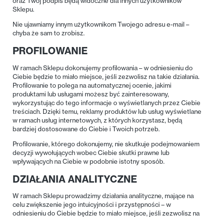
oraz Twój podpis będą widoczne dla innych użytkowników
Sklepu.
Nie ujawniamy innym użytkownikom Twojego adresu e-mail –
chyba że sam to zrobisz.
PROFILOWANIE
W ramach Sklepu dokonujemy profilowania – w odniesieniu do
Ciebie będzie to miało miejsce, jeśli zezwolisz na takie działania.
Profilowanie to polega na automatycznej ocenie, jakimi
produktami lub usługami możesz być zainteresowany,
wykorzystując do tego informacje o wyświetlanych przez Ciebie
treściach. Dzięki temu, reklamy produktów lub usług wyświetlane
w ramach usług internetowych, z których korzystasz, będą
bardziej dostosowane do Ciebie i Twoich potrzeb.
Profilowanie, którego dokonujemy, nie skutkuje podejmowaniem
decyzji wywołujących wobec Ciebie skutki prawne lub
wpływających na Ciebie w podobnie istotny sposób.
DZIAŁANIA ANALITYCZNE
W ramach Sklepu prowadzimy działania analityczne, mające na
celu zwiększenie jego intuicyjności i przystępności – w
odniesieniu do Ciebie będzie to miało miejsce, jeśli zezwolisz na