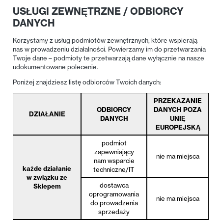
USŁUGI ZEWNĘTRZNE / ODBIORCY
DANYCH
Korzystamy z usług podmiotów zewnętrznych, które wspierają
nas w prowadzeniu działalności. Powierzamy im do przetwarzania
Twoje dane – podmioty te przetwarzają dane wyłącznie na nasze
udokumentowane polecenie.
Poniżej znajdziesz listę odbiorców Twoich danych:
PRZEKAZANIE
ODBIORCY
DANYCH POZA
DZIAŁANIE
DANYCH
UNIĘ
EUROPEJSKĄ
podmiot
zapewniający
nie ma miejsca
nam wsparcie
każde działanie
techniczne/IT
w związku ze
dostawca
Sklepem
oprogramowania
nie ma miejsca
do prowadzenia
sprzedaży