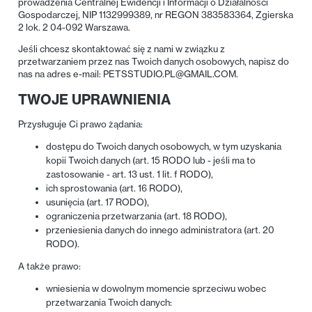
prowadzenia Centralnej Ewidencji i Informacji o Działalności
Gospodarczej, NIP 1132999389, nr REGON 383583364, Zgierska
2 lok. 2 04-092 Warszawa.
Jeśli chcesz skontaktować się z nami w związku z
przetwarzaniem przez nas Twoich danych osobowych, napisz do
nas na adres e-mail: PETSSTUDIO.PL@GMAIL.COM.
TWOJE UPRAWNIENIA
Przysługuje Ci prawo żądania:
dostępu do Twoich danych osobowych, w tym uzyskania
kopii Twoich danych (art. 15 RODO lub - jeśli ma to
zastosowanie - art. 13 ust. 1 lit. f RODO),
ich sprostowania (art. 16 RODO),
usunięcia (art. 17 RODO),
ograniczenia przetwarzania (art. 18 RODO),
przeniesienia danych do innego administratora (art. 20
RODO).
A także prawo:
wniesienia w dowolnym momencie sprzeciwu wobec
przetwarzania Twoich danych: