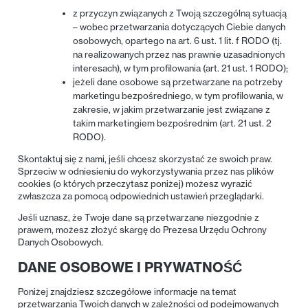
z przyczyn związanych z Twoją szczególną sytuacją
– wobec przetwarzania dotyczących Ciebie danych
osobowych, opartego na art. 6 ust. 1 lit. f RODO (tj.
na realizowanych przez nas prawnie uzasadnionych
interesach), w tym profilowania (art. 21 ust. 1 RODO);
jeżeli dane osobowe są przetwarzane na potrzeby
marketingu bezpośredniego, w tym profilowania, w
zakresie, w jakim przetwarzanie jest związane z
takim marketingiem bezpośrednim (art. 21 ust. 2
RODO).
Skontaktuj się z nami, jeśli chcesz skorzystać ze swoich praw.
Sprzeciw w odniesieniu do wykorzystywania przez nas plików
cookies (o których przeczytasz poniżej) możesz wyrazić
zwłaszcza za pomocą odpowiednich ustawień przeglądarki.
Jeśli uznasz, że Twoje dane są przetwarzane niezgodnie z
prawem, możesz złożyć skargę do Prezesa Urzędu Ochrony
Danych Osobowych.
DANE OSOBOWE I PRYWATNOŚĆ
Poniżej znajdziesz szczegółowe informacje na temat
przetwarzania Twoich danych w zależności od podejmowanych