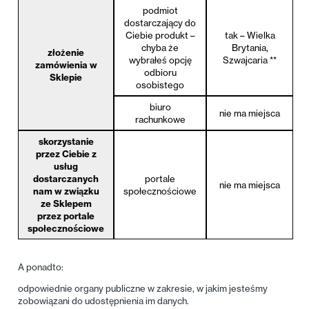
podmiot
dostarczający do
Ciebie produkt –
tak – Wielka
chyba że
Brytania,
złożenie
wybrałeś opcję
Szwajcaria **
zamówienia w
odbioru
Sklepie
osobistego
biuro
nie ma miejsca
rachunkowe
skorzystanie
przez Ciebie z
usług
dostarczanych
portale
nie ma miejsca
nam w związku
społecznościowe
ze Sklepem
przez portale
społecznościowe
A ponadto:
odpowiednie organy publiczne w zakresie, w jakim jesteśmy
zobowiązani do udostępnienia im danych.