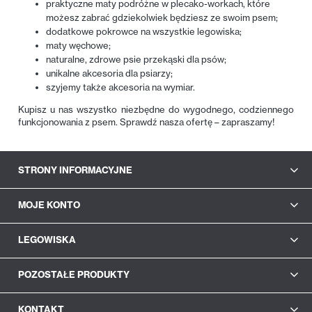
praktyczne maty podróżne w plecako-workach, które
możesz zabrać gdziekolwiek będziesz ze swoim psem;
dodatkowe pokrowce na wszystkie legowiska;
maty węchowe;
naturalne, zdrowe psie przekąski dla psów;
unikalne akcesoria dla psiarzy;
szyjemy także akcesoria na wymiar.
Kupisz u nas wszystko niezbędne do wygodnego, codziennego
funkcjonowania z psem. Sprawdź nasza ofertę – zapraszamy!
STRONY INFORMACYJNE
MOJE KONTO
LEGOWISKA
POZOSTAŁE PRODUKTY
KONTAKT