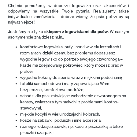
Chętnie pomożemy w doborze legowiska oraz akcesoriów i
odpowiemy na wszystkie Twoje pytania. Realizujemy także
indywidualne zamówienia – dobrze wiemy, że psie potrzeby są
najważniejsze!
Jesteśmy nie tylko
sklepem z legowiskami dla psów
. W naszym
asortymencie znajdziesz m.in.:
komfortowe legowiska, pufy i norki w wielu kształtach i
rozmiarach, dzięki czemu bez problemu dopasujesz
wygodne legowisko do potrzeb swojego czworonoga –
każde ma zdejmowany pokrowiec, który możesz prac w
pralce;
wygodne kokony do spania wraz z miękkimi poduchami;
foteliki samochodowe i maty zapewniające Wam
bezpieczne, komfortowe podróże;
schodki dla psa ułatwiające wchodzenie czworonogom na
kanapy, zwłaszcza tym małych i z problemami kostno-
stawowymi;
miękkie kocyki w wielu rodzajach i kolorach;
kosze na zabawki, poduszki i inne akcesoria;
różnego rodzaju zabawki, np. kości z piszczałką, a także
piłeczki i szarpaki;