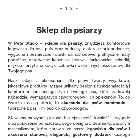
«
1
2
»
Sklep dla psiarzy
W
Pets Studio – sklepie dla psiarzy
, znajdziesz komfortowe
legowiska dla psa, pufy oraz poduchy, materace ortopedyczne,
wygodne i bezpieczne foteliki samochodowe, praktyczne maty
podróżne, estetyczne kosze na zabawki, funkcjonalne schodki,
miękkie i przytulne kocyki, zabawki i wiele innych akcesoriów dla
Twojego psa.
Nasz sklep z akcesoriami dla psów tworzy wyjątkowe,
jakościowe produkty łączące unikalny design z funkcjonalnością i
komfortem codziennego życia Twojego psa, które zadowolą
najbardziej wymagających czworonogów i ich opiekunów. To, co
wyróżnia naszą ofertę to
akcesoria dla psów handmade
–
tworzone z pasji i miłości do czworonogów.
Stawiamy na wysoką jakość, funkcjonalność, trwałość i wygodę
oraz połączenie ponadczasowego designu z idealnie wyważonym
minimalizmem, który sprawia, ze nasze
legowiska dla psów i
akcesoria stanowią elegancki, gustowny dodatek
każdego