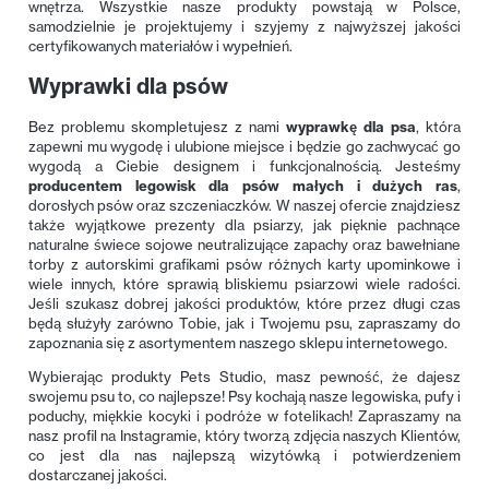
wnętrza. Wszystkie nasze produkty powstają w Polsce,
samodzielnie je projektujemy i szyjemy z najwyższej jakości
certyfikowanych materiałów i wypełnień.
Wyprawki dla psów
Bez problemu skompletujesz z nami
wyprawkę dla psa
, która
zapewni mu wygodę i ulubione miejsce i będzie go zachwycać go
wygodą a Ciebie designem i funkcjonalnością. Jesteśmy
producentem legowisk dla psów małych i dużych ras
,
dorosłych psów oraz szczeniaczków. W naszej ofercie znajdziesz
także wyjątkowe prezenty dla psiarzy, jak pięknie pachnące
naturalne świece sojowe neutralizujące zapachy oraz bawełniane
torby z autorskimi grafikami psów różnych karty upominkowe i
wiele innych, które sprawią bliskiemu psiarzowi wiele radości.
Jeśli szukasz dobrej jakości produktów, które przez długi czas
będą służyły zarówno Tobie, jak i Twojemu psu, zapraszamy do
zapoznania się z asortymentem naszego sklepu internetowego.
Wybierając produkty Pets Studio, masz pewność, że dajesz
swojemu psu to, co najlepsze! Psy kochają nasze legowiska, pufy i
poduchy, miękkie kocyki i podróże w fotelikach! Zapraszamy na
nasz profil na Instagramie, który tworzą zdjęcia naszych Klientów,
co jest dla nas najlepszą wizytówką i potwierdzeniem
dostarczanej jakości.